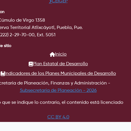
CEIGEP
ión
Cúmulo de Virgo 1358
rva Territorial Atlixcáyotl, Puebla, Pue.
 (222) 2-29-70-00, Ext. 5051
 sitio
Inicio
Plan Estatal de Desarrollo
Indicadores de los Planes Municipales de Desarrollo
retaría de Planeación, Finanzas y Administración -
Subsecretaría de Planeación - 2026
 que se indique lo contrario, el contenido está licenciado
CC BY 4.0