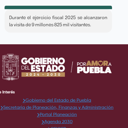
Durante el ejercicio fiscal 2025 se alcanzaron
la visita de 9 millones 825 mil visitantes.
e Interés
Gobierno del Estado de Puebla
Secretaría de Planeación, Finanzas y Administración
Portal Planeación
Agenda 2030